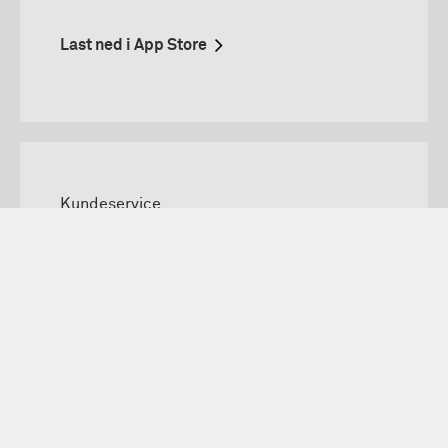
Last ned i App Store
Kundeservice
Kontakt Eurocard
Finner du ikke svaret? Nøl ikke med å ringe
oss eller sende en sikker melding, så
hjelper vi deg gjerne.
Kontakt oss