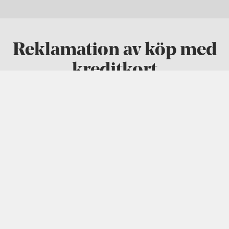
Reklamation av köp med
kreditkort
Har du inte fått dina beställda varor? Eller
har du blivit debiterad ett köp flera gånger?
Du som kortinnehavare har möjlighet att få
hjälp av oss att reklamera köp eller uttag
på ditt kort om någonting har gått fel.
Läs mer och reklamera