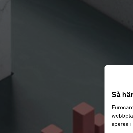
Så här
Eurocar
webbplat
sparas i