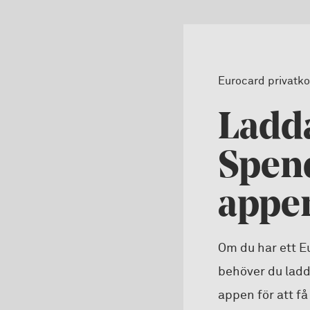
Eurocard privatko
Ladd
Spen
appe
Om du har ett E
behöver du lad
appen för att få 