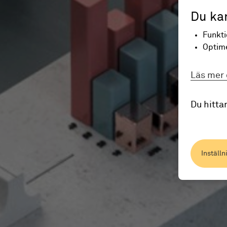
Du kan
Funkti
Optime
Läs mer 
Du hittar
Inställn