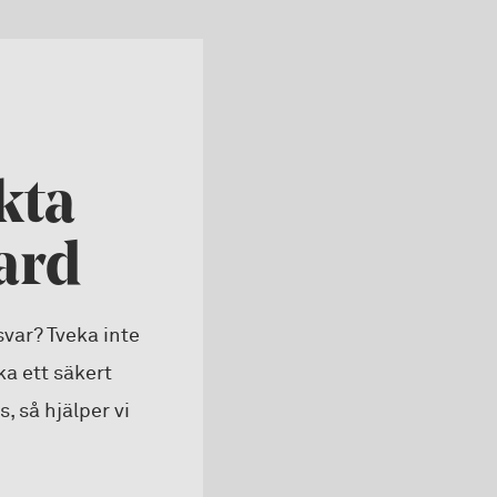
kta
ard
 svar? Tveka inte
cka ett säkert
, så hjälper vi