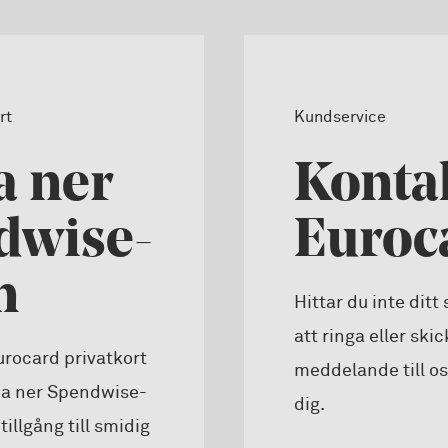
rt
Kundservice
a ner
Konta
dwise-
Euroc
n
Hittar du inte ditt
att ringa eller ski
urocard privatkort
meddelande till oss
da ner Spendwise-
dig.
tillgång till smidig