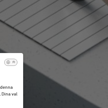
FI
 denna
 Dina val