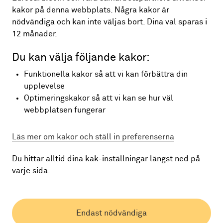
Konsumenternas Bank- och finansbyrå. Om du inte
kakor på denna webbplats. Några kakor är
skulle vara nöjd med det besked som du fått från oss
nödvändiga och kan inte väljas bort. Dina val sparas i
har du alltid möjlighet att vända dig till Allmänna
12 månader.
reklamationsnämnden eller till allmän domstol och få
ditt ärende prövat.
Du kan välja följande kakor:
Funktionella kakor så att vi kan förbättra din
Konsumentvägledaren i din hemkommun
upplevelse
Konsumenternas Bank- och finansbyrå
Optimeringskakor så att vi kan se hur väl
webbplatsen fungerar
Allmän domstol
Allmänna reklamationsnämnden
Läs mer om kakor och ställ in preferenserna
Du har också möjlighet att lämna en anmälan online
Du hittar alltid dina kak-inställningar längst ned på
genom EU’s Online Dispute Resolution platform. Det är
varje sida.
särskilt relevant om du är konsument bosatt i ett annat
EU-land.
Online Dispute Resolution platform
Endast nödvändiga