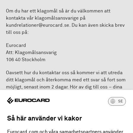
Om du har ett klagomål så är du välkommen att
kontakta vår klagomålsansvarige på
kundrelationer@eurocard.se. Du kan även skicka brev
till oss på:
Eurocard
Att: Klagomålsansvarig
106 40 Stockholm
Oavsett hur du kontaktar oss så kommer vi att utreda
ditt klagomål och återkomma med ett svar så fort som
möjligt, senast inom 2 dagar. Hör av dig till oss – dina
synpunkter är viktiga för oss!
SE
Råd och hjälp
Så här använder vi kakor
Opartisk rådgivning och information lämnas av
konsumentvägledaren i din hemkommun eller till
Eurocard.com och våra samarbetspartners använder