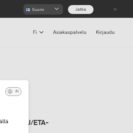
Jatka
Suomi
Fi
Asiakaspalvelu
Kirjaudu
FI
roopan
ällä
taa eri EU/ETA-
.