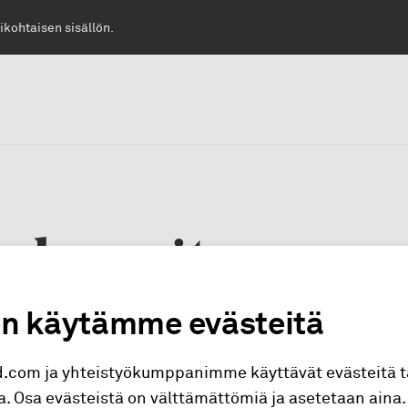
ikohtaisen sisällön.
takurssit
n käytämme evästeitä
yttämämme vaihtokurssit ja vertailut Eu
.com ja yhteistyökumppanimme käyttävät evästeitä t
P:n) viitekursseihin, kun vaihdat valuut
la. Osa evästeistä on välttämättömiä ja asetetaan aina