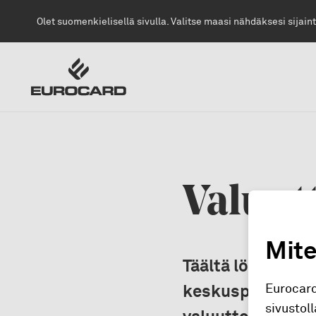
Siirry pääsisältöön
Olet suomenkielisellä sivulla. Valitse maasi nähdäksesi sijaint
Valuut
Mite
Täältä löydät kä
Eurocard
keskuspankin (EK
sivustol