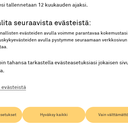
ä.
si tallennetaan 12 kuukauden ajaksi.
alita seuraavista evästeistä:
käytettävissä olevat kurssit valitulle päivämäärälle. T
tapahtuman yhteydessä.
nallisten evästeiden avulla voimme parantavaa kokemustasi
tuskykyevästeiden avulla pystymme seuraamaan verkkosivun
taa.
loin tahansa tarkastella evästeasetuksiasi jokaisen siv
a.
ä evästeistä
setukset
Hyväksy kaikki
Vain välttämätt