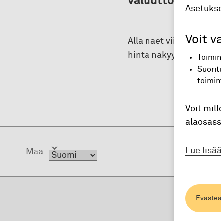
valuuttojen välill
Asetukse
Voit v
Alla näet viimeisimmät 
hinta näkyy kyseisen 
Toimin
Suori
toimin
Voit mil
alaosass
Lue lisä
Maa:
Evästea