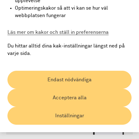
upplevelse
Spendwise-appen eftersom din kortinformation redan
Optimeringskakor så att vi kan se hur väl
finns lagrad i appen. Så här gör du.
webbplatsen fungerar
Logga in i Spendwise-appen. Kontrollera så att
Läs mer om kakor och ställ in preferenserna
du har den senaste versionen av appen
Välj det kort du vill lägga till i Apple Pay via
Du hittar alltid dina kak-inställningar längst ned på
toppmenyn.
varje sida.
Tryck på den svarta knappen "Lägg till i plånbok"
i mitten av skärmen.
Följ instruktionerna på skärmen för att slutföra
Endast nödvändiga
installationen av Apple Pay.
Acceptera alla
Inställningar