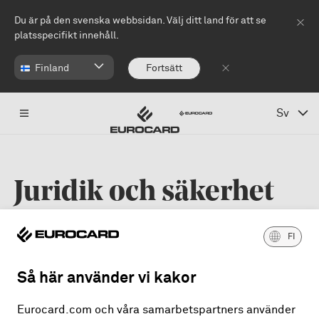
Hoppa till huvudinnehåll
Du är på den svenska webbsidan. Välj ditt land för att se
platsspecifikt innehåll.
Finland
Fortsätt
Sv
Juridik och säkerhet
FI
Integritetspolicy
Information for foreign visitors
Så här använder vi kakor
Cookies
Eurocard.com och våra samarbetspartners använder
Stark kundautentisering