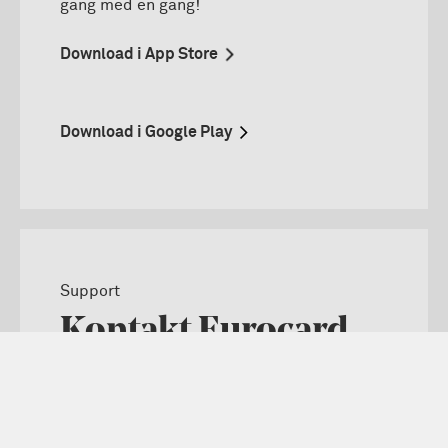
gang med en
gang!
Download i App Store
Download i Google Play
Support
Kontakt Eurocard
Fandt du ikke, hvad du søgte? Tøv ikke med
at ringe eller send os en sikker besked, så
hjælper vi dig.