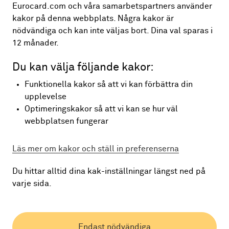
Eurocard.com och våra samarbetspartners använder
kakor på denna webbplats. Några kakor är
nödvändiga och kan inte väljas bort. Dina val sparas i
12 månader.
Ett enkelt och säkert sätt att betala
Du kan välja följande kakor:
kontaktlöst i butiker. Lägg bara in kortet i
ditt smarta aktivitetsband för att komma
Funktionella kakor så att vi kan förbättra din
upplevelse
igång.
Optimeringskakor så att vi kan se hur väl
webbplatsen fungerar
Så här kommer du igång
Läs mer om kakor och ställ in preferenserna
Kontrollera att ditt aktivitetsband stöder Xiaomi Pay.
Du hittar alltid dina kak-inställningar längst ned på
varje sida.
Registrera och gör inställningar för ditt kort i
Xiaomi Wear Lite eller Mi Fit-appen.
Betala genom att aktivera betalningsfunktionen i
klockan och håll den mot kortläsaren.
Endast nödvändiga