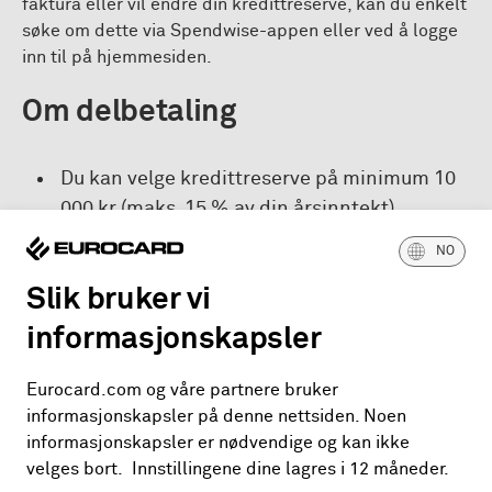
faktura eller vil endre din kredittreserve, kan du enkelt
søke om dette via Spendwise-appen eller ved å logge
inn til på hjemmesiden.
Om delbetaling
Du kan velge kredittreserve på minimum 10
000 kr (maks. 15 % av din årsinntekt).
Du velger selv hvor mye du vil betale når
NO
fakturaen kommer, så lenge dette er innen
Slik bruker vi
din kredittreserve. Månedlig
informasjonskapsler
minimumsbeløp å betale skal utgjøre minst
1/60 del av utestående saldo, og aldri mindre
Eurocard.com og våre partnere bruker
enn kr 450. Beløpet du kan betale vil fremgå
informasjonskapsler på denne nettsiden. Noen
av fakturaen. Du kan selvsagt velge å betale
informasjonskapsler er nødvendige og kan ikke
hele fakturaen med en gang.
velges bort. Innstillingene dine lagres i 12 måneder.