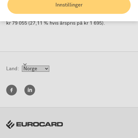
Eurocard Platinum: Effektiv rente ved nedbetaling av
Innstillinger
kr 70 000 over 12 måneder er fra 21,25 % til 27,11 %.
Kostnad: fra kr 7 360 til kr 9 055, totalt fra kr 77 360 til
kr 79 055 (27,11 % hvis årspris på kr 1 695).
Land: