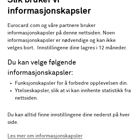
transaksjon og ønsker å reklamere, er du velkommen
informasjonskapsler
til å gjøre det.
Velg alternativet nedenfor som stemmer best overens
Eurocard.com og våre partnere bruker
med din sak og fyll ut reklamasjonsskjemaet. Når du
informasjonskapsler på denne nettsiden. Noen
har sendt oss reklamasjonen, vil du få en bekreftelse
informasjonskapsler er nødvendige og kan ikke
på e-post med et ID-nummer som du må lagre hvis du
velges bort. Innstillingene dine lagres i 12 måneder.
trenger å kontakte oss vedrørende saken senere.
Vær oppmerksom på at størrelsen på vedlagte filer i en
Du kan velge følgende
reklamasjon kan være maksimalt 35 MB.
informasjonskapsler:
Funksjonskapsler for å forbedre opplevelsen din.
Kjøp eller uttak som ikke er foretatt
Ytelseskapsler, slik at vi kan innhente statistikk fra
av meg
nettsiden.
Jeg har gjort kjøpet men noe har gått
Du kan alltid finne innstillingene dine nederst på hver
galt med kjøpet eller uttaket mitt
side.
Kortet mitt er mistet eller stjålet
Les mer om informasjonskapsler